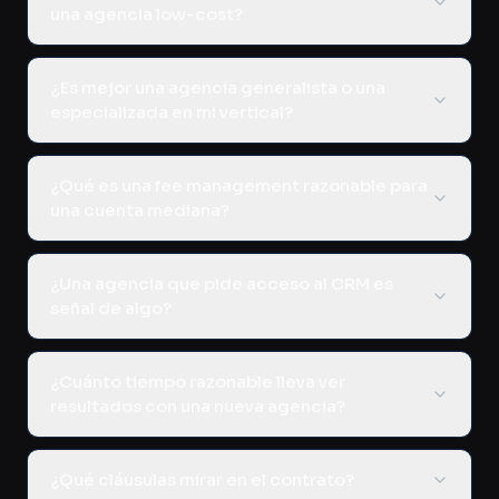
una agencia low-cost?
¿Es mejor una agencia generalista o una
especializada en mi vertical?
¿Qué es una fee management razonable para
una cuenta mediana?
¿Una agencia que pide acceso al CRM es
señal de algo?
¿Cuánto tiempo razonable lleva ver
resultados con una nueva agencia?
¿Qué cláusulas mirar en el contrato?