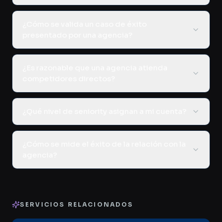
¿Cómo se valida un caso de éxito
presentado por una agencia?
¿Es razonable que una agencia atienda
competidores directos?
¿Qué nivel de seniority asignan a mi cuenta?
¿Cómo se mide el éxito de la relación con la
agencia?
SERVICIOS RELACIONADOS