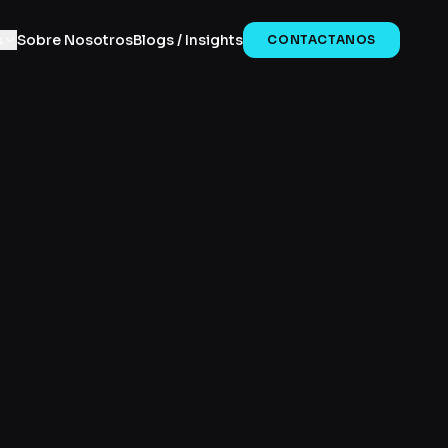
s
Sobre Nosotros
Blogs / Insights
CONTACTANOS
on IA.
YouTube y
ersión.
ación.
dos a CRM
nóstico →